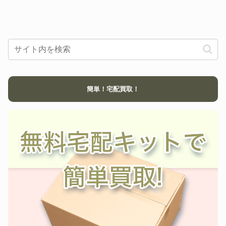
ハートフォード
72,000円
ARMY シリーズ
SPG樹脂製モデルガン M2019高
CAW
木式プラスターHEROバージョ
42,000円
ン
モデルガン U.S.M1897 ソウド
タナカ
36,060円
オフ リアルウッド ver.2
コルト ガバメント ブラウン マ
MGC
キシコンプ フレームシルバー
91,200円
HWモデルガンMAXI-COMP
簡単！宅配買取！
CAW
Colt M1851 NAVY 2nd Model
39,000円
T ハードボーラー ロングスライ
AMT
61,800円
ド 45
CMC
M27 3.5インチ SMG規格
37,000円
マルシン
44オートマグ クリントワン
39,000円
HOBBY FIX
64式小銃
217,800円
金属モデルガン GARAND ガー
HUDSON
120,600円
ランドライフル
マルシン
金属製 MP40 SMG
35,500円
HOBBY FIX
XM177E2
72,600円