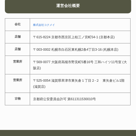
運営会社概要
会社
株式会社コクメイ
店舗
〒615-8224 京都市西京区上桂三ノ宮町54-1 (京都本店)
店舗
〒003-0002 札幌市白石区東札幌2条4丁目3-16 (札幌本店)
営業所
〒569-0077 大阪府高槻市野見町5番16号 三和ハイツ11号室 (大
阪店)
営業所
〒525-0054 滋賀県草津市東矢倉１丁目２-２ 東矢倉ビル1階
(滋賀店)
古物
京都府公安委員会許可 第611311530010号