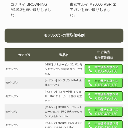
コクサイ BROWNING
東京マルイ M70006 VSR エ
M1910を買い取りしまし
アガンを買い取りしまし
た。
た。
モデルガンの買取価格例
中古美品
カテゴリ
製品名
参考買取価格
[MGC] U.S.カービン 30. M1 発
モデルガン
火モデルガン 初期型 スコープス
タム
[ハドソン] トンプソン M1A1 金
モデルガン
属モデルガン
[マルシン] ワルサーP38 ミリタ
モデルガン
リーHW ダミーカート仕様 組立
キット
[マルシン] M1910 シークレット
モデルガン
エージェント PFC発火モデルガ
ン エクセレントHW
[マルシン] M1910 PFC発火モデ
モデルガン
ルガン エクセレントHW