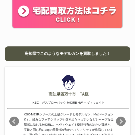
高知県でこのようなモデルガンを買取しました！
高知県四万十市・TA様
KSC ガスブローバック M93RII HW ヘヴィウェイト
KSC-M93Rシリーズの上級グレードとモデルガン、HWバージョン
です。鋭角なフォアグリップや突き出たマガジンなどシャープな金
属感に溢れるM93Rに、へヴィウェイト樹脂特有の冷たい質感と、
実銃と同じ約1.2kgの重量感が加わってリアリティが倍増していま
す。買い取らせていただいたものには、細かなキズやスレがありま