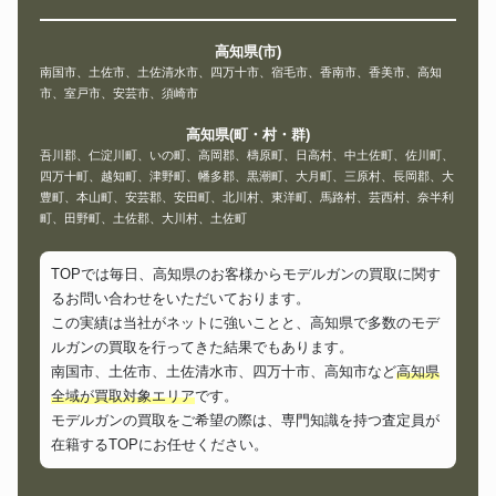
高知県(市)
南国市、土佐市、土佐清水市、四万十市、宿毛市、香南市、香美市、高知
市、室戸市、安芸市、須崎市
高知県(町・村・群)
吾川郡、仁淀川町、いの町、高岡郡、檮原町、日高村、中土佐町、佐川町、
四万十町、越知町、津野町、幡多郡、黒潮町、大月町、三原村、長岡郡、大
豊町、本山町、安芸郡、安田町、北川村、東洋町、馬路村、芸西村、奈半利
町、田野町、土佐郡、大川村、土佐町
TOPでは毎日、高知県のお客様からモデルガンの買取に関す
るお問い合わせをいただいております。
この実績は当社がネットに強いことと、高知県で多数のモデ
ルガンの買取を行ってきた結果でもあります。
南国市、土佐市、土佐清水市、四万十市、高知市など
高知県
全域が買取対象エリア
です。
モデルガンの買取をご希望の際は、専門知識を持つ査定員が
在籍するTOPにお任せください。