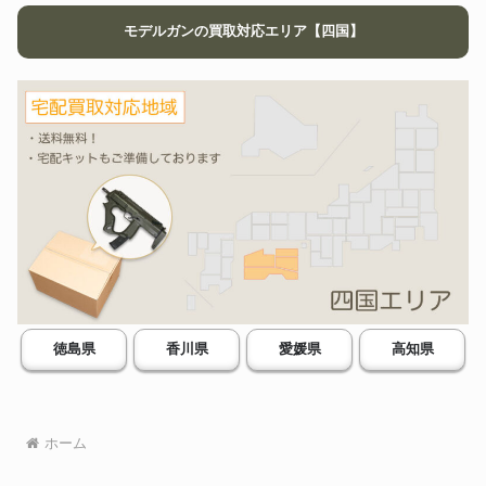
100式機関短銃 SMG金属モデル
タナカ
75,600円
ガン
モデルガンの買取対応エリア【四国】
HOBBY FIX
M14 モデルガン
94,596円
トンプソン SMG 金属製 モデル
CMC
ガン未発火ブルーイング カスタ
49,000円
ム 30連マガジン付
M1903スプリングフィールド モ
CAW
91,800円
デルガン
RIOT SHOTGUN 31 – RS
レミントン
35,000円
MGC 13730
CAW
MP18ベルクマン モデルガン
123,000円
タナカ
二式テラ 旧日本軍 モデルガン
39,000円
六研 ROKKEN モデルガン コル
ELAN
ト戦前型ナショナルマッチ
41,400円
M1911A1
20丁限定品 BWC BOB CHOW
SPECIAL ver.1 発火式モデルガ
BWC
109,128円
徳島県
香川県
愛媛県
高知県
ン 未発火 可動部確認済み ボブ
チャウ ブルーイング
COLT WALKER コルト ウォー
ハートフォード
35,000円
カー HW 発火式モデルガン
パイソン PPCカスタム モデルガ
ホーム
MGC
49,500円
ン PPC-MCW
モデルガン コルト COLT M1860