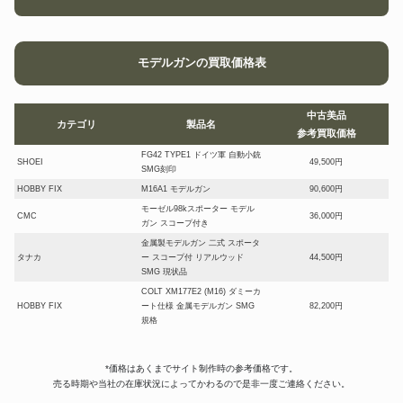
モデルガンの買取価格表
中古美品
カテゴリ
製品名
参考買取価格
FG42 TYPE1 ドイツ軍 自動小銃
SHOEI
49,500円
SMG刻印
HOBBY FIX
M16A1 モデルガン
90,600円
モーゼル98kスポーター モデル
CMC
36,000円
ガン スコープ付き
金属製モデルガン 二式 スポータ
タナカ
ー スコープ付 リアルウッド
44,500円
SMG 現状品
COLT XM177E2 (M16) ダミーカ
HOBBY FIX
ート仕様 金属モデルガン SMG
82,200円
規格
金属製モデルガン M1 ガーラン
HUDSON
73,500円
ド
*価格はあくまでサイト制作時の参考価格です。
COLT AR-15 M16A1 SMG刻印
HOBBY FIX
80,999円
売る時期や当社の在庫状況によってかわるので是非一度ご連絡ください。
有