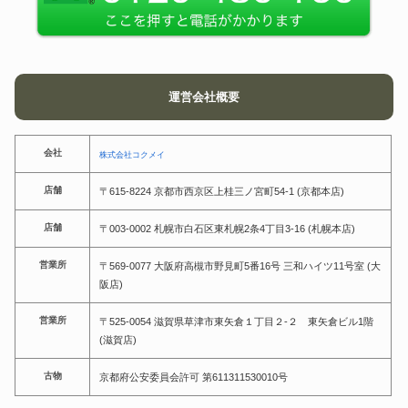
運営会社概要
会社
株式会社コクメイ
店舗
〒615-8224 京都市西京区上桂三ノ宮町54-1 (京都本店)
店舗
〒003-0002 札幌市白石区東札幌2条4丁目3-16 (札幌本店)
営業所
〒569-0077 大阪府高槻市野見町5番16号 三和ハイツ11号室 (大
阪店)
営業所
〒525-0054 滋賀県草津市東矢倉１丁目２-２ 東矢倉ビル1階
(滋賀店)
古物
京都府公安委員会許可 第611311530010号