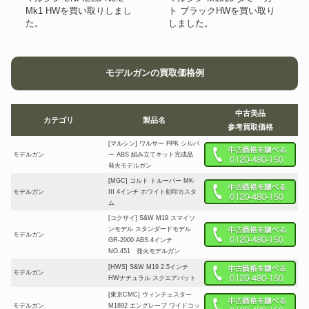
Mk1 HWを買い取りしまし
ト ブラックHWを買い取り
た。
しました。
モデルガンの買取価格例
中古美品
カテゴリ
製品名
参考買取価格
[マルシン] ワルサー PPK シルバ
モデルガン
ー ABS 組み立てキット完成品
発火モデルガン
[MGC] コルト トルーパー MK-
モデルガン
III 4インチ ホワイト刻印カスタ
ム
[コクサイ] S&W M19 スマイソ
ンモデル スタンダードモデル
モデルガン
GR-2000 ABS 4インチ
NO.451 発火モデルガン
[HWS] S&W M19 2.5インチ
モデルガン
HWナチュラル スクエアバット
[東京CMC] ウィンチェスター
モデルガン
M1892 エングレーブ ワイドコッ