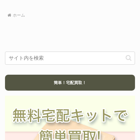
COLT WALKER コルト ウォー
ハートフォード
35,000円
カー HW 発火式モデルガン
パイソン PPCカスタム モデルガ
ホーム
MGC
49,500円
ン PPC-MCW
モデルガン コルト COLT M1860
ハートフォード
72,000円
ARMY シリーズ
SPG樹脂製モデルガン M2019高
CAW
木式プラスターHEROバージョ
42,000円
ン
モデルガン U.S.M1897 ソウド
タナカ
36,060円
オフ リアルウッド ver.2
コルト ガバメント ブラウン マ
MGC
キシコンプ フレームシルバー
91,200円
HWモデルガンMAXI-COMP
簡単！宅配買取！
CAW
Colt M1851 NAVY 2nd Model
39,000円
T ハードボーラー ロングスライ
AMT
61,800円
ド 45
CMC
M27 3.5インチ SMG規格
37,000円
マルシン
44オートマグ クリントワン
39,000円
HOBBY FIX
64式小銃
217,800円
金属モデルガン GARAND ガー
HUDSON
120,600円
ランドライフル
マルシン
金属製 MP40 SMG
35,500円