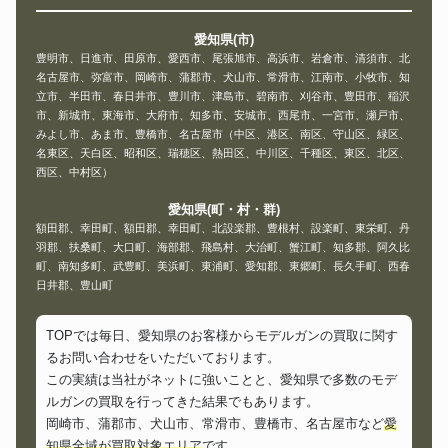
愛知県(市)
豊明市、日進市、田原市、愛西市、尾張旭市、高浜市、岩倉市、清須市、北
名古屋市、弥富市、岡崎市、蒲郡市、犬山市、常滑市、江南市、小牧市、知
立市、半田市、春日井市、豊川市、津島市、碧南市、刈谷市、豊田市、稲沢
市、新城市、東海市、大府市、知多市、安城市、西尾市、一宮市、瀬戸市、
みよし市、あま市、豊橋市、名古屋市（中区、港区、南区、守山区、緑区、
名東区、天白区、昭和区、瑞穂区、熱田区、中川区、千種区、東区、北区、
西区、中村区）
愛知県(町・村・群)
額田郡、幸田町、額田郡、幸田町、北設楽郡、豊根村、設楽町、東栄町、丹
羽郡、扶桑町、大口町、海部郡、飛島村、大治町、蟹江町、知多郡、阿久比
町、南知多町、武豊町、美浜町、東浦町、愛知郡、東郷町、長久手町、西春
日井郡、豊山町
TOPでは毎日、愛知県のお客様からモデルガンの買取に関す
るお問い合わせをいただいております。
この実績は当社がネットに強いことと、愛知県で多数のモデ
ルガンの買取を行ってきた結果でもあります。
岡崎市、蒲郡市、犬山市、常滑市、豊橋市、名古屋市など
愛
知県全域が買取対象エリア
です。