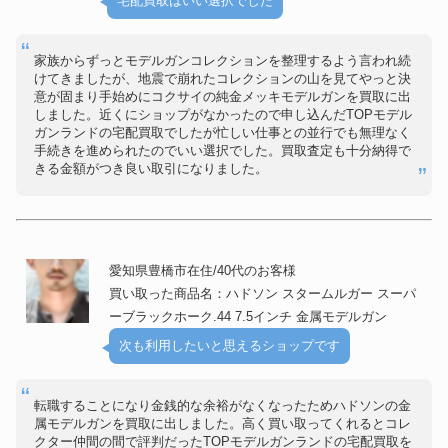
宅配買取はいい選択でした
家族からずっとモデルガンコレクションを整理するよう言われ続
けてきましたが、地震で崩れたコレクションの山を見てやっと決
意が固まり手始めにコクサイの純金メッキモデルガンを買取に出
しました。近くにショップがなかったので申し込んだTOPモデル
ガンランドの宅配買取でしたが忙しい仕事との並行でも無理なく
手続きを進められたのでいい選択でした。買取査定も十分納得で
きる金額がつき良い取引になりました。
愛知県豊橋市在住/40代のお客様
買い取った商品名：ハドソン スタームルガー スーパ
ーブラックホーク.44 7.5インチ 金属モデルガン
次も利用したいと思えるショップです
転職することになり金銭的な余裕がなくなったためハドソンの金
属モデルガンを買取に出しました。高く買い取ってくれるとコレ
クター仲間の間で評判だったTOPモデルガンランドの宅配買取を