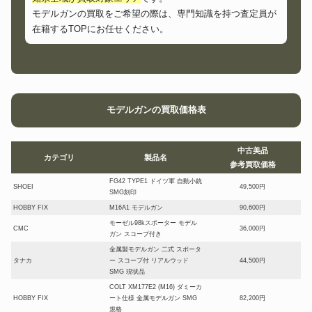
モデルガンの買取をご希望の際は、専門知識を持つ査定員が
在籍するTOPにお任せください。
モデルガンの買取価格表
中古美品
カテゴリ
製品名
参考買取価格
FG42 TYPE1 ドイツ軍 自動小銃
SHOEI
49,500円
SMG刻印
HOBBY FIX
M16A1 モデルガン
90,600円
モーゼル98kスポーター モデル
CMC
36,000円
ガン スコープ付き
金属製モデルガン 二式 スポータ
タナカ
ー スコープ付 リアルウッド
44,500円
SMG 現状品
COLT XM177E2 (M16) ダミーカ
HOBBY FIX
ート仕様 金属モデルガン SMG
82,200円
規格