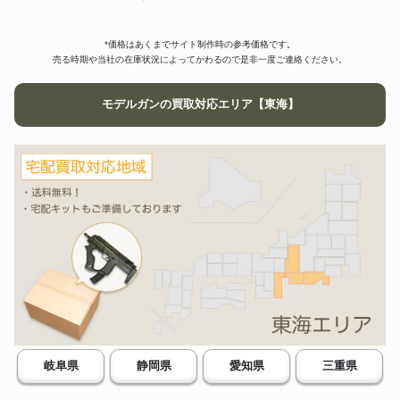
金属製モデルガン M1 ガーラン
HUDSON
73,500円
ド
*価格はあくまでサイト制作時の参考価格です。
COLT AR-15 M16A1 SMG刻印
HOBBY FIX
80,999円
売る時期や当社の在庫状況によってかわるので是非一度ご連絡ください。
有
100式機関短銃 SMG金属モデル
タナカ
75,600円
ガン
モデルガンの買取対応エリア【東海】
HOBBY FIX
M14 モデルガン
94,596円
トンプソン SMG 金属製 モデル
CMC
ガン未発火ブルーイング カスタ
49,000円
ム 30連マガジン付
M1903スプリングフィールド モ
CAW
91,800円
デルガン
RIOT SHOTGUN 31 – RS
レミントン
35,000円
MGC 13730
CAW
MP18ベルクマン モデルガン
123,000円
タナカ
二式テラ 旧日本軍 モデルガン
39,000円
六研 ROKKEN モデルガン コル
ELAN
ト戦前型ナショナルマッチ
41,400円
M1911A1
20丁限定品 BWC BOB CHOW
SPECIAL ver.1 発火式モデルガ
BWC
109,128円
岐阜県
静岡県
愛知県
三重県
ン 未発火 可動部確認済み ボブ
チャウ ブルーイング