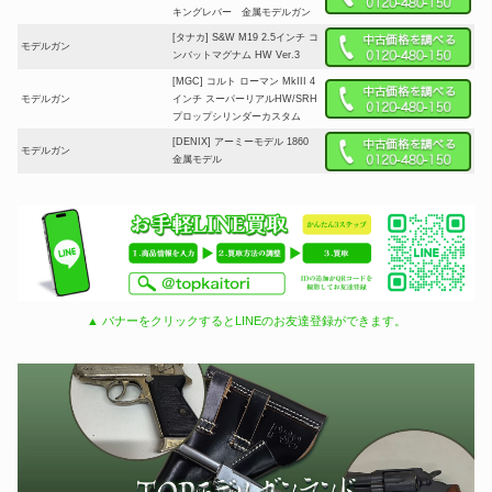
キングレバー 金属モデルガン
[タナカ] S&W M19 2.5インチ コ
モデルガン
ンバットマグナム HW Ver.3
[MGC] コルト ローマン MkIII 4
モデルガン
インチ スーパーリアルHW/SRH
プロップシリンダーカスタム
[DENIX] アーミーモデル 1860
モデルガン
金属モデル
▲ バナーをクリックするとLINEのお友達登録ができます。